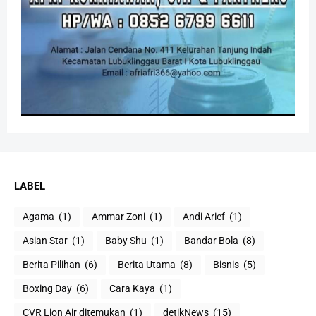
LABEL
Agama
(1)
Ammar Zoni
(1)
Andi Arief
(1)
Asian Star
(1)
Baby Shu
(1)
Bandar Bola
(8)
Berita Pilihan
(6)
Berita Utama
(8)
Bisnis
(5)
Boxing Day
(6)
Cara Kaya
(1)
CVR Lion Air ditemukan
(1)
detikNews
(15)