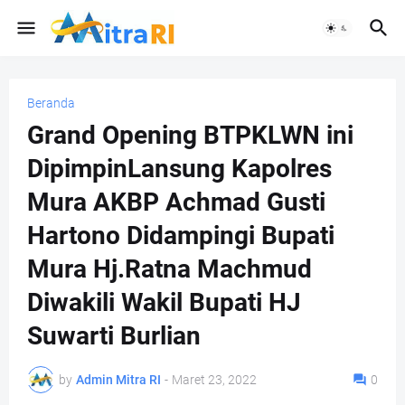
Beranda
Grand Opening BTPKLWN ini
DipimpinLansung Kapolres
Mura AKBP Achmad Gusti
Hartono Didampingi Bupati
Mura Hj.Ratna Machmud
Diwakili Wakil Bupati HJ
Suwarti Burlian
by
Admin Mitra RI
-
Maret 23, 2022
0