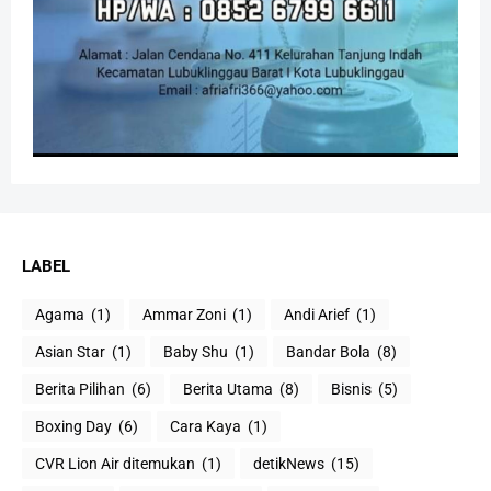
LABEL
Agama
(1)
Ammar Zoni
(1)
Andi Arief
(1)
Asian Star
(1)
Baby Shu
(1)
Bandar Bola
(8)
Berita Pilihan
(6)
Berita Utama
(8)
Bisnis
(5)
Boxing Day
(6)
Cara Kaya
(1)
CVR Lion Air ditemukan
(1)
detikNews
(15)