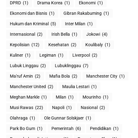
DPRD
(1)
Drama Korea
(1)
Ekonomi
(1)
Ekonomi dan Bisnis
(1)
Gibran Rakabuming
(1)
Hukum dan Kriminal
(5)
Inter Milan
(1)
Internasional
(2)
Irish Bella
(1)
Jokowi
(4)
Kepolisian
(12)
Kesehatan
(2)
Koulibaly
(1)
Kuliner
(1)
Legiman
(1)
Liverpool
(2)
Lubuk Linggau
(2)
Lubuklinggau
(7)
Ma'ruf Amin
(2)
Mafia Bola
(2)
Manchester City
(1)
Manchester United
(2)
Maulia Lestari
(1)
Meghan Markle
(1)
Milan
(1)
Mourinho
(1)
Musi Rawas
(22)
Napoli
(1)
Nasional
(2)
Olahraga
(1)
Ole Gunnar Solskjaer
(1)
Park Bo Gum
(1)
Pemerintah
(6)
Pendidikan
(1)