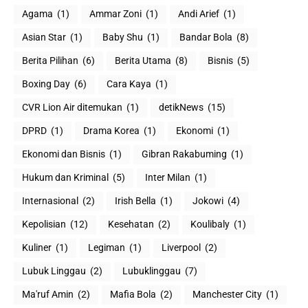
Agama
(1)
Ammar Zoni
(1)
Andi Arief
(1)
Asian Star
(1)
Baby Shu
(1)
Bandar Bola
(8)
Berita Pilihan
(6)
Berita Utama
(8)
Bisnis
(5)
Boxing Day
(6)
Cara Kaya
(1)
CVR Lion Air ditemukan
(1)
detikNews
(15)
DPRD
(1)
Drama Korea
(1)
Ekonomi
(1)
Ekonomi dan Bisnis
(1)
Gibran Rakabuming
(1)
Hukum dan Kriminal
(5)
Inter Milan
(1)
Internasional
(2)
Irish Bella
(1)
Jokowi
(4)
Kepolisian
(12)
Kesehatan
(2)
Koulibaly
(1)
Kuliner
(1)
Legiman
(1)
Liverpool
(2)
Lubuk Linggau
(2)
Lubuklinggau
(7)
Ma'ruf Amin
(2)
Mafia Bola
(2)
Manchester City
(1)