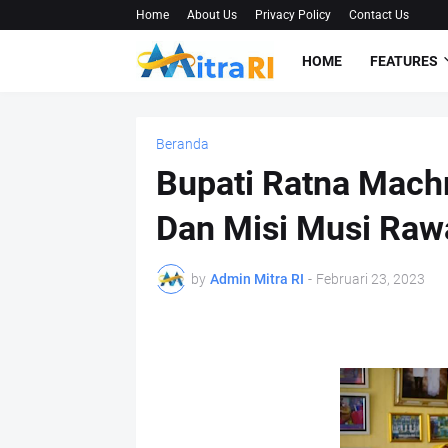
Home
About Us
Privacy Policy
Contact Us
HOME
FEATURES
Beranda
Bupati Ratna Mach
Dan Misi Musi Raw
by
Admin Mitra RI
-
Februari 23, 2023