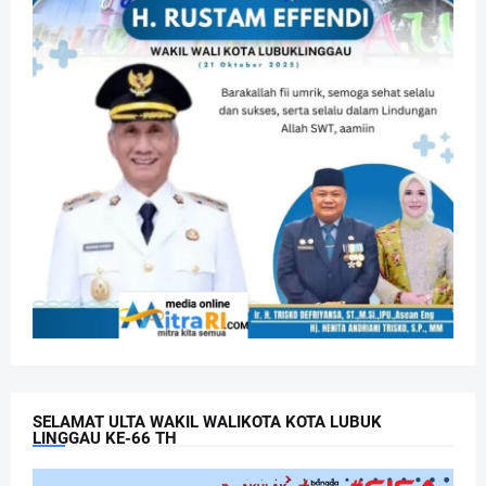
SELAMAT ULTA WAKIL WALIKOTA KOTA LUBUK
LINGGAU KE-66 TH