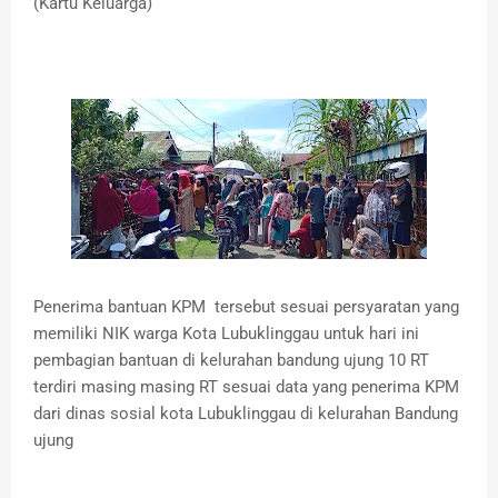
(Kartu Keluarga)
Penerima bantuan KPM tersebut sesuai persyaratan yang
memiliki NIK warga Kota Lubuklinggau untuk hari ini
pembagian bantuan di kelurahan bandung ujung 10 RT
terdiri masing masing RT sesuai data yang penerima KPM
dari dinas sosial kota Lubuklinggau di kelurahan Bandung
ujung