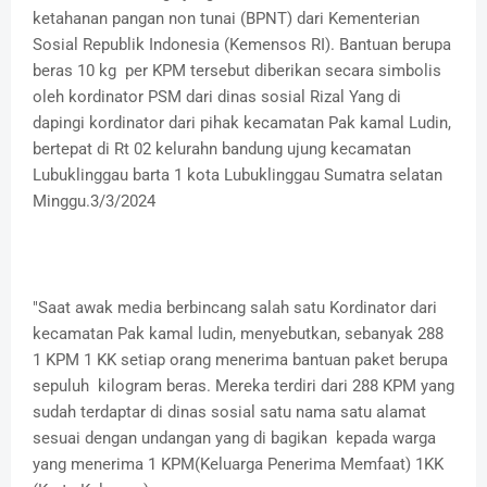
ketahanan pangan non tunai (BPNT) dari Kementerian
Sosial Republik Indonesia (Kemensos RI). Bantuan berupa
beras 10 kg per KPM tersebut diberikan secara simbolis
oleh kordinator PSM dari dinas sosial Rizal Yang di
dapingi kordinator dari pihak kecamatan Pak kamal Ludin,
bertepat di Rt 02 kelurahn bandung ujung kecamatan
Lubuklinggau barta 1 kota Lubuklinggau Sumatra selatan
Minggu.3/3/2024
"Saat awak media berbincang salah satu Kordinator dari
kecamatan Pak kamal ludin, menyebutkan, sebanyak 288
1 KPM 1 KK setiap orang menerima bantuan paket berupa
sepuluh kilogram beras. Mereka terdiri dari 288 KPM yang
sudah terdaptar di dinas sosial satu nama satu alamat
sesuai dengan undangan yang di bagikan kepada warga
yang menerima 1 KPM(Keluarga Penerima Memfaat) 1KK