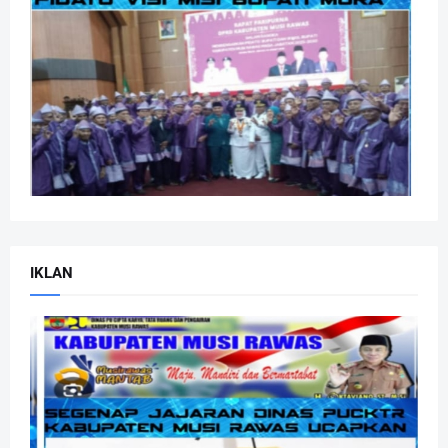
IKLAN