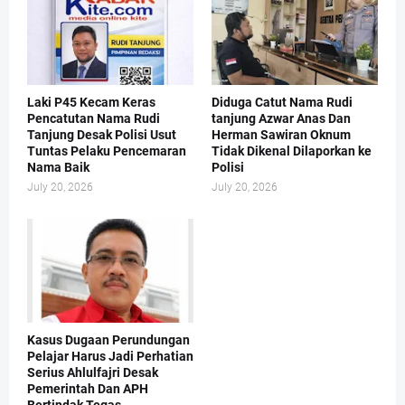
Laki P45 Kecam Keras
Diduga Catut Nama Rudi
Pencatutan Nama Rudi
tanjung Azwar Anas Dan
Tanjung Desak Polisi Usut
Herman Sawiran Oknum
Tuntas Pelaku Pencemaran
Tidak Dikenal Dilaporkan ke
Nama Baik
Polisi
July 20, 2026
July 20, 2026
Kasus Dugaan Perundungan
Pelajar Harus Jadi Perhatian
Serius Ahlulfajri Desak
Pemerintah Dan APH