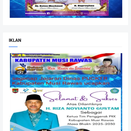
IKLAN