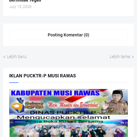
Bertindak Tegas
July 13, 2026
Posting Komentar (0)
Lebih baru
Lebih lama
IKLAN PUCKTR-P MUSI RAWAS