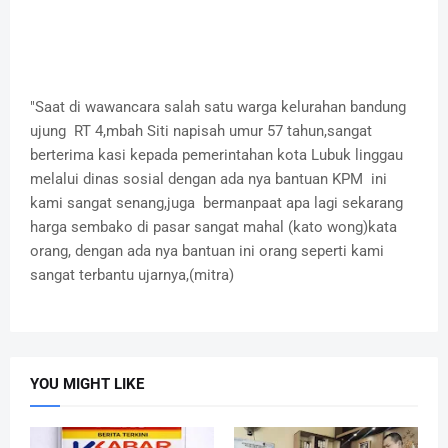
"Saat di wawancara salah satu warga kelurahan bandung
ujung RT 4,mbah Siti napisah umur 57 tahun,sangat
berterima kasi kepada pemerintahan kota Lubuk linggau
melalui dinas sosial dengan ada nya bantuan KPM ini
kami sangat senang,juga bermanpaat apa lagi sekarang
harga sembako di pasar sangat mahal (kato wong)kata
orang, dengan ada nya bantuan ini orang seperti kami
sangat terbantu ujarnya,(mitra)
YOU MIGHT LIKE