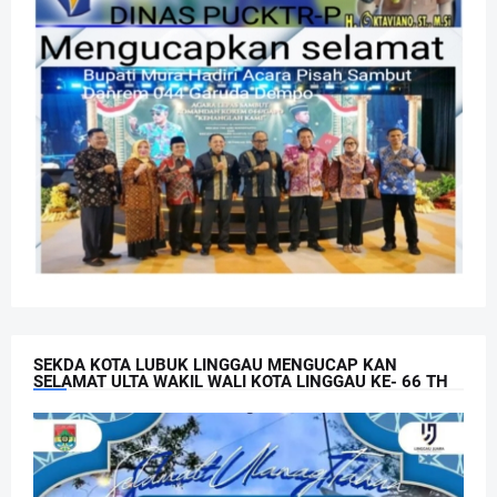
SEKDA KOTA LUBUK LINGGAU MENGUCAP KAN
SELAMAT ULTA WAKIL WALI KOTA LINGGAU KE- 66 TH