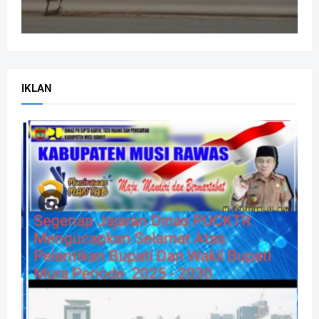
IKLAN