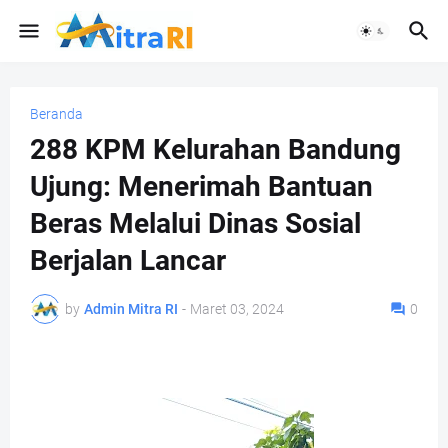
Beranda
288 KPM Kelurahan Bandung
Ujung: Menerimah Bantuan
Beras Melalui Dinas Sosial
Berjalan Lancar
by
Admin Mitra RI
-
Maret 03, 2024
0