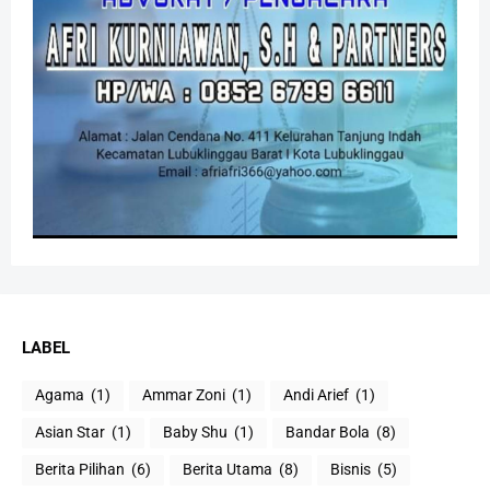
LABEL
Agama
(1)
Ammar Zoni
(1)
Andi Arief
(1)
Asian Star
(1)
Baby Shu
(1)
Bandar Bola
(8)
Berita Pilihan
(6)
Berita Utama
(8)
Bisnis
(5)