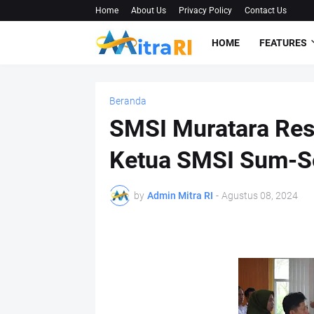
Home
About Us
Privacy Policy
Contact Us
HOME
FEATURES
Beranda
SMSI Muratara Res
Ketua SMSI Sum-S
by
Admin Mitra RI
-
Agustus 08, 2024