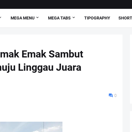
MEGA MENU
MEGA TABS
TIPOGRAPHY
SHORT
 Emak Emak Sambut
uju Linggau Juara
0