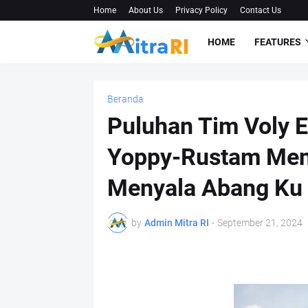
Home
About Us
Privacy Policy
Contact Us
HOME
FEATURES
Beranda
Puluhan Tim Voly
Yoppy-Rustam Men
Menyala Abang Ku
by
Admin Mitra RI
-
September 21, 2024