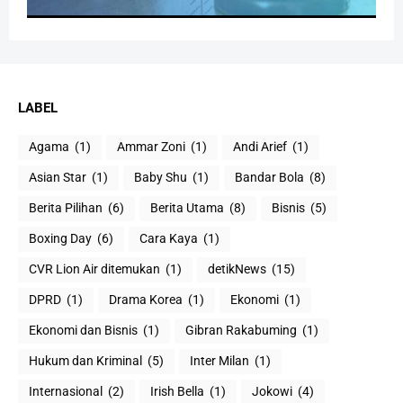
LABEL
Agama
(1)
Ammar Zoni
(1)
Andi Arief
(1)
Asian Star
(1)
Baby Shu
(1)
Bandar Bola
(8)
Berita Pilihan
(6)
Berita Utama
(8)
Bisnis
(5)
Boxing Day
(6)
Cara Kaya
(1)
CVR Lion Air ditemukan
(1)
detikNews
(15)
DPRD
(1)
Drama Korea
(1)
Ekonomi
(1)
Ekonomi dan Bisnis
(1)
Gibran Rakabuming
(1)
Hukum dan Kriminal
(5)
Inter Milan
(1)
Internasional
(2)
Irish Bella
(1)
Jokowi
(4)