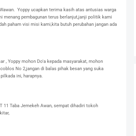
 Wawan. Yoppy ucapkan terima kasih atas antusias warga
mi menang pembagunan terus berlanjut,janji politik kami
udah paham visi misi kami,kita butuh perubahan jangan ada
sar , Yoppy mohon Do'a kepada masyarakat, mohon
coblos No 2,jangan di balas pihak besan yang suka
pilkada ini, harapnya.
RT 11 Taba Jemekeh Awan, sempat dihadiri tokoh
itar,