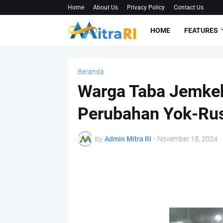
Home
About Us
Privacy Policy
Contact Us
HOME
FEATURES
Beranda
Warga Taba Jemkeh
Perubahan Yok-Ru
by
Admin Mitra RI
-
November 18, 2024