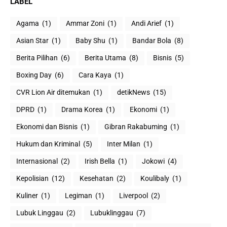
LABEL
Agama
(1)
Ammar Zoni
(1)
Andi Arief
(1)
Asian Star
(1)
Baby Shu
(1)
Bandar Bola
(8)
Berita Pilihan
(6)
Berita Utama
(8)
Bisnis
(5)
Boxing Day
(6)
Cara Kaya
(1)
CVR Lion Air ditemukan
(1)
detikNews
(15)
DPRD
(1)
Drama Korea
(1)
Ekonomi
(1)
Ekonomi dan Bisnis
(1)
Gibran Rakabuming
(1)
Hukum dan Kriminal
(5)
Inter Milan
(1)
Internasional
(2)
Irish Bella
(1)
Jokowi
(4)
Kepolisian
(12)
Kesehatan
(2)
Koulibaly
(1)
Kuliner
(1)
Legiman
(1)
Liverpool
(2)
Lubuk Linggau
(2)
Lubuklinggau
(7)