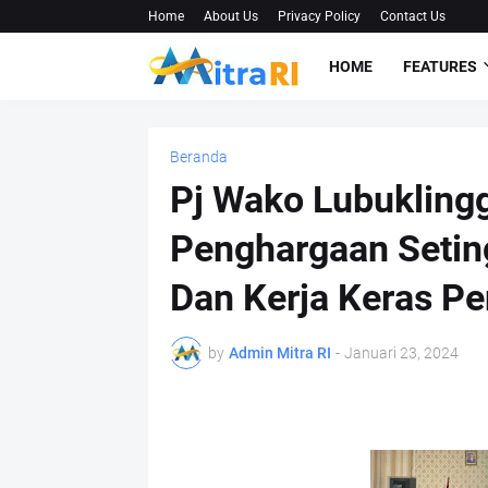
Home
About Us
Privacy Policy
Contact Us
HOME
FEATURES
Beranda
Pj Wako Lubuklin
Penghargaan Setingg
Dan Kerja Keras P
by
Admin Mitra RI
-
Januari 23, 2024