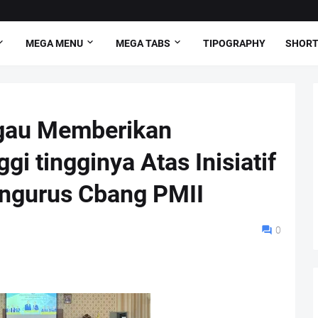
MEGA MENU
MEGA TABS
TIPOGRAPHY
SHORT
ggau Memberikan
i tingginya Atas Inisiatif
engurus Cbang PMII
0