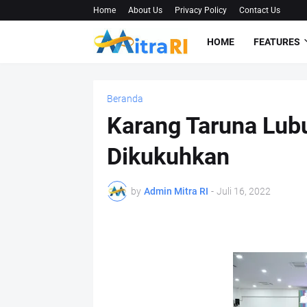
Home
About Us
Privacy Policy
Contact Us
HOME
FEATURES
Beranda
Karang Taruna Lub
Dikukuhkan
by
Admin Mitra RI
-
Juli 16, 2022