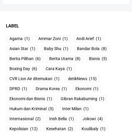
LABEL
Agama
(1)
Ammar Zoni
(1)
Andi Arief
(1)
Asian Star
(1)
Baby Shu
(1)
Bandar Bola
(8)
Berita Pilihan
(6)
Berita Utama
(8)
Bisnis
(5)
Boxing Day
(6)
Cara Kaya
(1)
CVR Lion Air ditemukan
(1)
detikNews
(15)
DPRD
(1)
Drama Korea
(1)
Ekonomi
(1)
Ekonomi dan Bisnis
(1)
Gibran Rakabuming
(1)
Hukum dan Kriminal
(5)
Inter Milan
(1)
Internasional
(2)
Irish Bella
(1)
Jokowi
(4)
Kepolisian
(12)
Kesehatan
(2)
Koulibaly
(1)