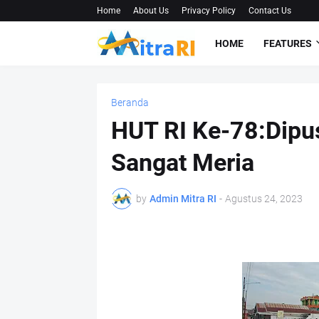
Home
About Us
Privacy Policy
Contact Us
HOME
FEATURES
Beranda
HUT RI Ke-78:Dipu
Sangat Meria
by
Admin Mitra RI
-
Agustus 24, 2023