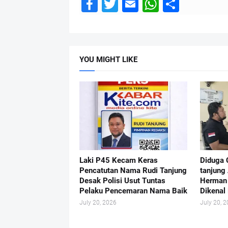
F
T
E
W
S
a
wi
m
h
a
c
tt
ail
at
m
e
er
s
b
YOU MIGHT LIKE
b
A
u
o
p
n
o
p
g
k
Laki P45 Kecam Keras
Diduga 
Pencatutan Nama Rudi Tanjung
tanjung
Desak Polisi Usut Tuntas
Herman 
Pelaku Pencemaran Nama Baik
Dikenal 
July 20, 2026
July 20, 