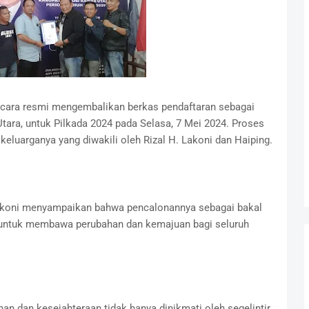
ecara resmi mengembalikan berkas pendaftaran sebagai
ara, untuk Pilkada 2024 pada Selasa, 7 Mei 2024. Proses
eluarganya yang diwakili oleh Rizal H. Lakoni dan Haiping.
 Lakoni menyampaikan bahwa pencalonannya sebagai bakal
d untuk membawa perubahan dan kemajuan bagi seluruh
n dan kesejahteraan tidak hanya dinikmati oleh segelintir