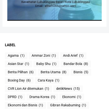
LABEL
Agama
(1)
Ammar Zoni
(1)
Andi Arief
(1)
Asian Star
(1)
Baby Shu
(1)
Bandar Bola
(8)
Berita Pilihan
(6)
Berita Utama
(8)
Bisnis
(5)
Boxing Day
(6)
Cara Kaya
(1)
CVR Lion Air ditemukan
(1)
detikNews
(15)
DPRD
(1)
Drama Korea
(1)
Ekonomi
(1)
Ekonomi dan Bisnis
(1)
Gibran Rakabuming
(1)