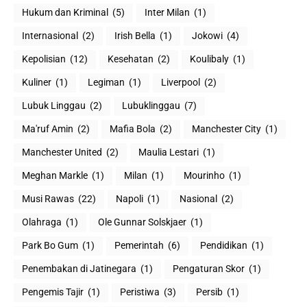
Hukum dan Kriminal
(5)
Inter Milan
(1)
Internasional
(2)
Irish Bella
(1)
Jokowi
(4)
Kepolisian
(12)
Kesehatan
(2)
Koulibaly
(1)
Kuliner
(1)
Legiman
(1)
Liverpool
(2)
Lubuk Linggau
(2)
Lubuklinggau
(7)
Ma'ruf Amin
(2)
Mafia Bola
(2)
Manchester City
(1)
Manchester United
(2)
Maulia Lestari
(1)
Meghan Markle
(1)
Milan
(1)
Mourinho
(1)
Musi Rawas
(22)
Napoli
(1)
Nasional
(2)
Olahraga
(1)
Ole Gunnar Solskjaer
(1)
Park Bo Gum
(1)
Pemerintah
(6)
Pendidikan
(1)
Penembakan di Jatinegara
(1)
Pengaturan Skor
(1)
Pengemis Tajir
(1)
Peristiwa
(3)
Persib
(1)