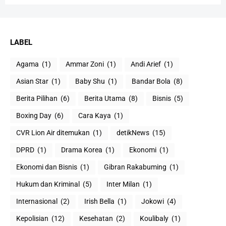
LABEL
Agama
(1)
Ammar Zoni
(1)
Andi Arief
(1)
Asian Star
(1)
Baby Shu
(1)
Bandar Bola
(8)
Berita Pilihan
(6)
Berita Utama
(8)
Bisnis
(5)
Boxing Day
(6)
Cara Kaya
(1)
CVR Lion Air ditemukan
(1)
detikNews
(15)
DPRD
(1)
Drama Korea
(1)
Ekonomi
(1)
Ekonomi dan Bisnis
(1)
Gibran Rakabuming
(1)
Hukum dan Kriminal
(5)
Inter Milan
(1)
Internasional
(2)
Irish Bella
(1)
Jokowi
(4)
Kepolisian
(12)
Kesehatan
(2)
Koulibaly
(1)