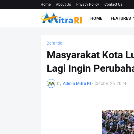
Home
About Us
Privacy Policy
Contact Us
HOME
FEATURES
Beranda
Masyarakat Kota L
Lagi Ingin Peruba
by
Admin Mitra RI
-
Oktober 26, 2024