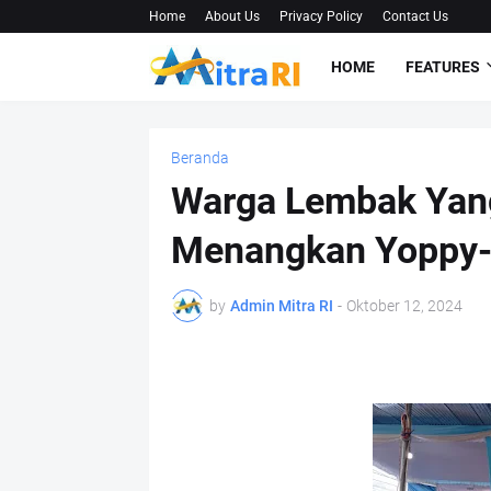
Home
About Us
Privacy Policy
Contact Us
HOME
FEATURES
Beranda
Warga Lembak Yang
Menangkan Yoppy
by
Admin Mitra RI
-
Oktober 12, 2024