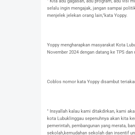
" Kita adu gagasan, adu program, adu visi m
selalu ingin mengajak, jangan sampai politi
menjelek jelekan orang lain,"kata Yoppy.
Yoppy mengharapkan masyarakat Kota Lubu
November 2024 dengan datang ke TPS dan
Coblos nomor kata Yoppy disambut teriakan
" Insyallah kalau kami ditakdirkan, kami
kota Lubuklinggau sepenuhnya akan kita k
pemerintah, pembangunan yang merata, ban
sekolah,kemudahan sekolah dan insentif unt