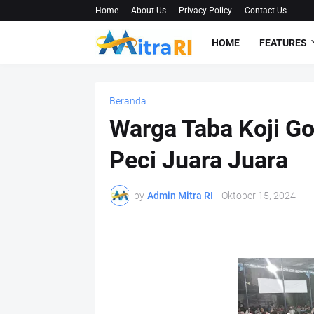
Home
About Us
Privacy Policy
Contact Us
HOME
FEATURES
Beranda
Warga Taba Koji Go
Peci Juara Juara
by
Admin Mitra RI
-
Oktober 15, 2024