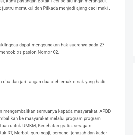
isi, kami pasangan Botak Peci selalu ingin merangkul,
k justru memukul dan Pilkada menjadi ajang caci maki ,
klinggau dapat menggunakan hak suaranya pada 27
 mencoblos paslon Nomor 02.
 dua dan jari tangan dua oleh emak emak yang hadir.
 akan mengembalikan semuanya kepada masyarakat, APBD
embalikan ke masyarakat melalui program program
tuan untuk UMKM, Kesehatan gratis, seragam
uk RT, Marbot, guru ngaji, pemandi jenazah dan kader