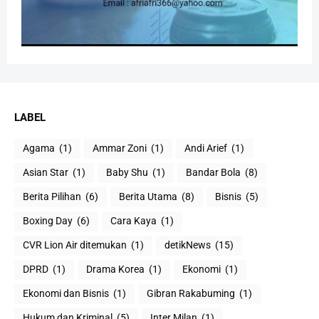
LABEL
Agama
(1)
Ammar Zoni
(1)
Andi Arief
(1)
Asian Star
(1)
Baby Shu
(1)
Bandar Bola
(8)
Berita Pilihan
(6)
Berita Utama
(8)
Bisnis
(5)
Boxing Day
(6)
Cara Kaya
(1)
CVR Lion Air ditemukan
(1)
detikNews
(15)
DPRD
(1)
Drama Korea
(1)
Ekonomi
(1)
Ekonomi dan Bisnis
(1)
Gibran Rakabuming
(1)
Hukum dan Kriminal
(5)
Inter Milan
(1)