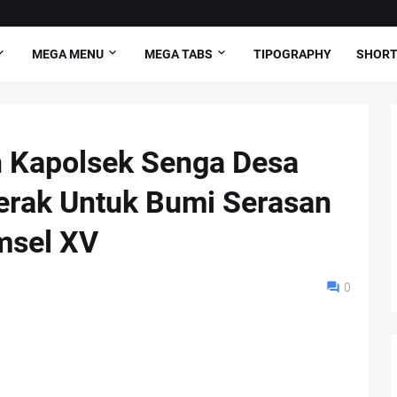
MEGA MENU
MEGA TABS
TIPOGRAPHY
SHORT
 Kapolsek Senga Desa
rak Untuk Bumi Serasan
msel XV
0