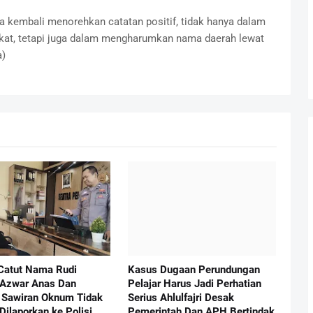
ba kembali menorehkan catatan positif, tidak hanya dalam
at, tetapi juga dalam mengharumkan nama daerah lewat
a)
Catut Nama Rudi
Kasus Dugaan Perundungan
 Azwar Anas Dan
Pelajar Harus Jadi Perhatian
Sawiran Oknum Tidak
Serius Ahlulfajri Desak
Dilaporkan ke Polisi
Pemerintah Dan APH Bertindak