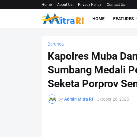
Home
About Us
Privacy Policy
Contact Us
HOME
FEATURES
Beranda
Kapolres Muba Dan
Sumbang Medali Pe
Seketa Porprov Se
by
Admin Mitra RI
-
Oktober 28, 2025