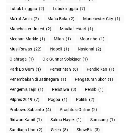
Lubuk Linggau
(2)
Lubuklinggau
(7)
Ma'ruf Amin
(2)
Mafia Bola
(2)
Manchester City
(1)
Manchester United
(2)
Maulia Lestari
(1)
Meghan Markle
(1)
Milan
(1)
Mourinho
(1)
Musi Rawas
(22)
Napoli
(1)
Nasional
(2)
Olahraga
(1)
Ole Gunnar Solskjaer
(1)
Park Bo Gum
(1)
Pemerintah
(6)
Pendidikan
(1)
Penembakan di Jatinegara
(1)
Pengaturan Skor
(1)
Pengemis Tajir
(1)
Peristiwa
(3)
Persib
(1)
Pilpres 2019
(7)
Pogba
(1)
Politik
(2)
Prabowo Subianto
(4)
Prostitusi Online
(2)
Ridwan Kamil
(1)
Salma Hayek
(1)
Samsung
(1)
Sandiaga Uno
(2)
Seleb
(8)
ShowBiz
(3)