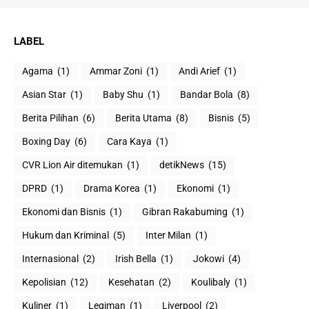
LABEL
Agama
(1)
Ammar Zoni
(1)
Andi Arief
(1)
Asian Star
(1)
Baby Shu
(1)
Bandar Bola
(8)
Berita Pilihan
(6)
Berita Utama
(8)
Bisnis
(5)
Boxing Day
(6)
Cara Kaya
(1)
CVR Lion Air ditemukan
(1)
detikNews
(15)
DPRD
(1)
Drama Korea
(1)
Ekonomi
(1)
Ekonomi dan Bisnis
(1)
Gibran Rakabuming
(1)
Hukum dan Kriminal
(5)
Inter Milan
(1)
Internasional
(2)
Irish Bella
(1)
Jokowi
(4)
Kepolisian
(12)
Kesehatan
(2)
Koulibaly
(1)
Kuliner
(1)
Legiman
(1)
Liverpool
(2)