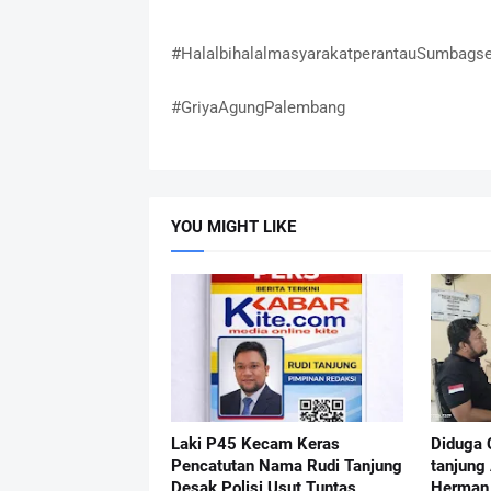
#HalalbihalalmasyarakatperantauSumbagse
#GriyaAgungPalembang
YOU MIGHT LIKE
Laki P45 Kecam Keras
Diduga 
Pencatutan Nama Rudi Tanjung
tanjung
Desak Polisi Usut Tuntas
Herman 