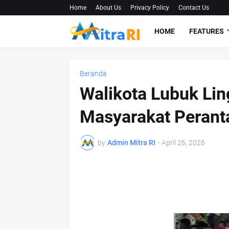
Home
About Us
Privacy Policy
Contact Us
HOME
FEATURES
Beranda
Walikota Lubuk Ling
Masyarakat Perant
by
Admin Mitra RI
-
April 26, 2026