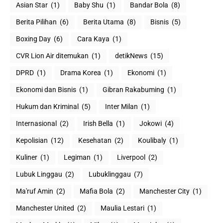
Asian Star
(1)
Baby Shu
(1)
Bandar Bola
(8)
Berita Pilihan
(6)
Berita Utama
(8)
Bisnis
(5)
Boxing Day
(6)
Cara Kaya
(1)
CVR Lion Air ditemukan
(1)
detikNews
(15)
DPRD
(1)
Drama Korea
(1)
Ekonomi
(1)
Ekonomi dan Bisnis
(1)
Gibran Rakabuming
(1)
Hukum dan Kriminal
(5)
Inter Milan
(1)
Internasional
(2)
Irish Bella
(1)
Jokowi
(4)
Kepolisian
(12)
Kesehatan
(2)
Koulibaly
(1)
Kuliner
(1)
Legiman
(1)
Liverpool
(2)
Lubuk Linggau
(2)
Lubuklinggau
(7)
Ma'ruf Amin
(2)
Mafia Bola
(2)
Manchester City
(1)
Manchester United
(2)
Maulia Lestari
(1)