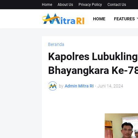
Home
About Us
Privacy Policy
Contact Us
HOME
FEATURES
Beranda
Kapolres Lubuklin
Bhayangkara Ke-78
by
Admin Mitra RI
-
Juni 14, 2024