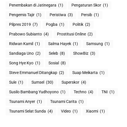
Penembakan di Jatinegara
(1)
Pengaturan Skor
(1)
Pengemis Tajir
(1)
Peristiwa
(3)
Persib
(1)
Pilpres 2019
(7)
Pogba
(1)
Politik
(2)
Prabowo Subianto
(4)
Prostitusi Online
(2)
Ridwan Kamil
(1)
Salma Hayek
(1)
Samsung
(1)
Sandiaga Uno
(2)
Seleb
(8)
ShowBiz
(3)
Song Hye Kyo
(1)
Sosial
(8)
Steve Emmanuel Ditangkap
(2)
Suap Meikarta
(1)
Sule
(1)
Sumsel
(30)
Superskor
(4)
Susilo Bambang Yudhoyono
(1)
Techno
(4)
TNI
(1)
Tsunami Anyer
(1)
Tsunami Carita
(1)
Tsunami Selat Sunda
(4)
Video
(1)
Xiaomi
(1)