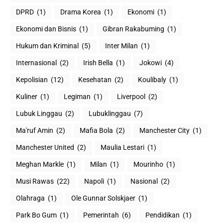
DPRD
(1)
Drama Korea
(1)
Ekonomi
(1)
Ekonomi dan Bisnis
(1)
Gibran Rakabuming
(1)
Hukum dan Kriminal
(5)
Inter Milan
(1)
Internasional
(2)
Irish Bella
(1)
Jokowi
(4)
Kepolisian
(12)
Kesehatan
(2)
Koulibaly
(1)
Kuliner
(1)
Legiman
(1)
Liverpool
(2)
Lubuk Linggau
(2)
Lubuklinggau
(7)
Ma'ruf Amin
(2)
Mafia Bola
(2)
Manchester City
(1)
Manchester United
(2)
Maulia Lestari
(1)
Meghan Markle
(1)
Milan
(1)
Mourinho
(1)
Musi Rawas
(22)
Napoli
(1)
Nasional
(2)
Olahraga
(1)
Ole Gunnar Solskjaer
(1)
Park Bo Gum
(1)
Pemerintah
(6)
Pendidikan
(1)