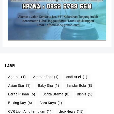
LABEL
Agama
(1)
Ammar Zoni
(1)
Andi Arief
(1)
Asian Star
(1)
Baby Shu
(1)
Bandar Bola
(8)
Berita Pilihan
(6)
Berita Utama
(8)
Bisnis
(5)
Boxing Day
(6)
Cara Kaya
(1)
CVR Lion Air ditemukan
(1)
detikNews
(15)