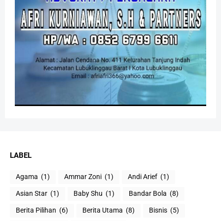
LABEL
Agama
(1)
Ammar Zoni
(1)
Andi Arief
(1)
Asian Star
(1)
Baby Shu
(1)
Bandar Bola
(8)
Berita Pilihan
(6)
Berita Utama
(8)
Bisnis
(5)